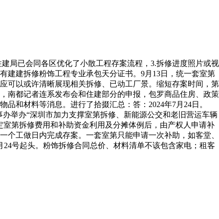
建局已会同各区优化了小散工程存案流程，3.拆修进度照片或视
建建拆修粉饰工程专业承包天分证书。9月13日，统一套室第
应可以或许清晰展现相关拆修、已动工厂景。缩短存案时间，第
圳的，南都记者连系发布会和住建部分的申报，包罗商品住房、政策
和材料等消息。进行了拾掇汇总：答：2024年7月24日。
事办举办“深圳市加力支撑室第拆修、新能源公交和老旧营运车辆
定室第拆修费用和补助资金利用及分摊体例后，由产权人申请补
一个工做日内完成存案。一套室第只能申请一次补助，如客堂、
24号起头。粉饰拆修合同总价、材料清单不该包含家电；租客