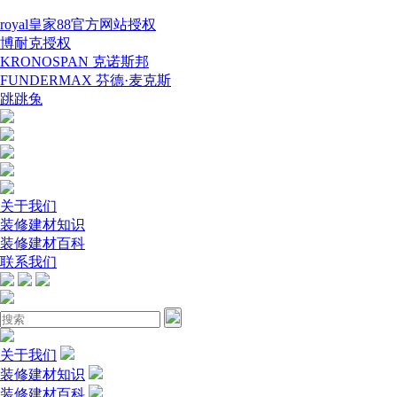
royal皇家88官方网站授权
博耐克授权
KRONOSPAN 克诺斯邦
FUNDERMAX 芬德·麦克斯
跳跳兔
关于我们
装修建材知识
装修建材百科
联系我们
关于我们
装修建材知识
装修建材百科