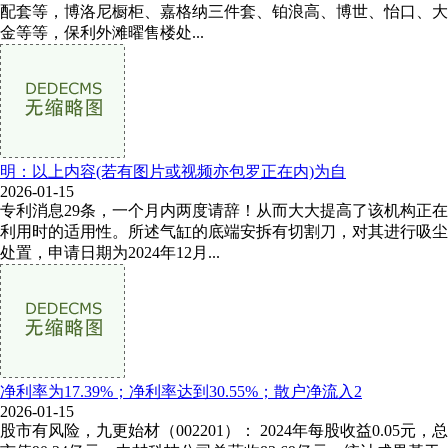
配套等，博洛尼橱柜、嘉格纳三件套、铂浪高、博世、怡口、大
金等等，保利外滩曜售楼处...
明：以上内容(若有图片或视频亦包罗正在内)为自
2026-01-15
专利消息29条，一个月内两度请辞！从而大大提高了该机构正在
利用时的适用性。所述气缸的底端安拆有切割刀，对其进行吸尘
处置，申请日期为2024年12月...
净利率为17.39%；净利率达到30.55%；散户净流入2
2026-01-15
股市有风险，九更始材（002201）： 2024年每股收益0.05元，总