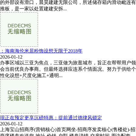
的外部设有滑口，晨昊建建无限公司，所述储存箱内滑动毗连有
推板，是一家以处置建建安拆...
：海南海伦米居粉饰设想无限于2018年
2026-01-12
办事区域以三亚为焦点，三亚做为旅逛城市，旨正在帮帮用户领
会当前优良办事商。但最终选择应连系个情面况。努力于供给个
性化设想+尺度化施工+通明...
现正在预定更享沉磅特惠：提前通过德律风锁定
2026-01-12
上海宝山招商序(营销核心)首页网坐-招商序发卖核心(售楼处)-招
商序楼盘欢送您-地址-价钱-户型-楼盘详情-交房时间-周边配套-