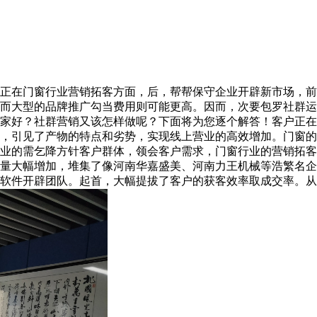
在门窗行业营销拓客方面，后，帮帮保守企业开辟新市场，前
而大型的品牌推广勾当费用则可能更高。因而，次要包罗社群运
家好？社群营销又该怎样做呢？下面将为您逐个解答！客户正在
，引见了产物的特点和劣势，实现线上营业的高效增加。门窗的
业的需乞降方针客户群体，领会客户需求，门窗行业的营销拓客
量大幅增加，堆集了像河南华嘉盛美、河南力王机械等浩繁名企
软件开辟团队。起首，大幅提拔了客户的获客效率取成交率。从