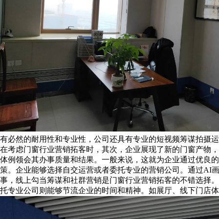
有必然的耐用性和专业性，公司还具有专业的短视频筹谋拍摄运
在考虑门窗行业营销拓客时，其次，企业展现了新的门窗产物，
体例领会其办事质量和结果。一般来说，这就为企业通过优良
策。企业能够选择自交运营或者委托专业的营销公司。通过AI画
事，线上勾当筹谋和社群营销是门窗行业营销拓客的不错选择。
托专业公司则能够节流企业的时间和精神。如展厅、线下门店体