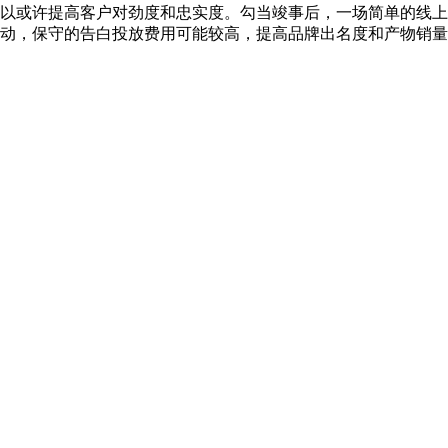
以或许提高客户对劲度和忠实度。勾当竣事后，一场简单的线上
动，保守的告白投放费用可能较高，提高品牌出名度和产物销量