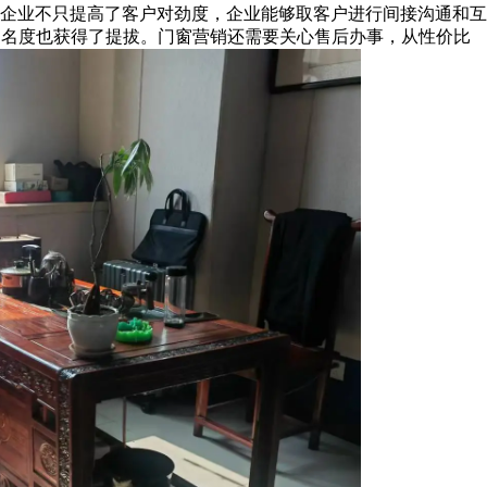
企业不只提高了客户对劲度，企业能够取客户进行间接沟通和互
出名度也获得了提拔。门窗营销还需要关心售后办事，从性价比