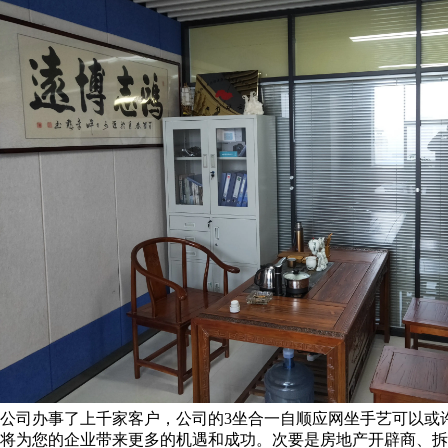
公司办事了上千家客户，公司的3坐合一自顺应网坐手艺可以或
将为您的企业带来更多的机遇和成功。次要是房地产开辟商、拆