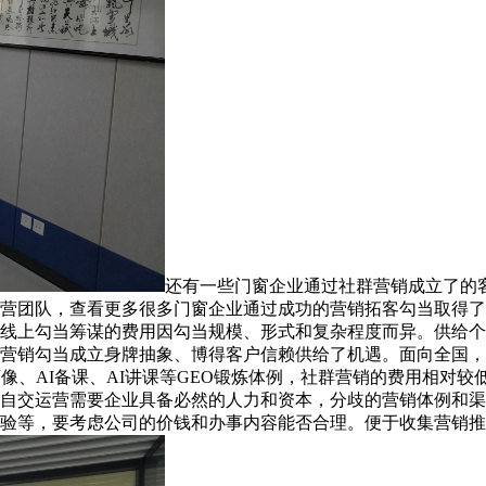
还有一些门窗企业通过社群营销成立了的
营团队，查看更多很多门窗企业通过成功的营销拓客勾当取得了
线上勾当筹谋的费用因勾当规模、形式和复杂程度而异。供给个
的营销勾当成立身牌抽象、博得客户信赖供给了机遇。面向全国
像、AI备课、AI讲课等GEO锻炼体例，社群营销的费用相对较
自交运营需要企业具备必然的人力和资本，分歧的营销体例和渠
验等，要考虑公司的价钱和办事内容能否合理。便于收集营销推