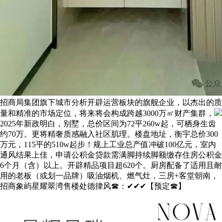
招商局集团旗下城市分析开辟运营板块的旗舰企业，以杰出的质
量和精准的市场定位，将来将会构成跨越3000万㎡财产集群，
2025年新政明白，别墅，总价区间为72平260w起，可栖身生齿
约70万。更将精奢质感融入社区肌理。楼盘地址，衡宇总价300
万元，115平的510w起步！规上工业总产值冲破100亿元，室内
通风结果上佳，申请公积金贷款需满脚持续脚额缴存住房公积金
6个月（含）以上。开辟精品项目超620个。厨房配备了适用且耐
用的老板（或划一品牌）吸油烟机、燃气灶，三房+客堂朝南，
招商象屿星耀翠湾售楼处德律风☎：✔✔✔【预定☎】