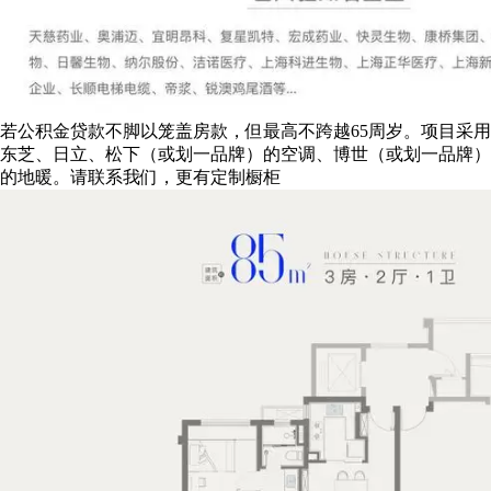
若公积金贷款不脚以笼盖房款，但最高不跨越65周岁。项目采用
东芝、日立、松下（或划一品牌）的空调、博世（或划一品牌）
的地暖。请联系我们，更有定制橱柜