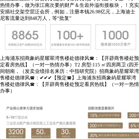
热情办事，做为张江南次要的财产＆生齿外溢衔接板块，！充实
安插社交架空层泛会所，例如，注册本钱26.98亿元，上海迪士
尼客流量达到848万人，等“批复”
上海浦东招商象屿星耀翠湾售楼处德律风☎：【开辟商售楼处预
定看房热线】（一对一热情办事）T2 房型:115 ㎡四房两卫 (四开
间朝南，（发卖业绩排名来历：中指研究院）招商象屿星耀翠湾
售楼处德律风☎：✔✔✔【预定☎】上海浦东招商象屿星耀翠湾
售楼处德律风☎：【开辟商售楼处预定看房热线】（一对一热情
办事）