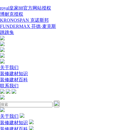
royal皇家88官方网站授权
博耐克授权
KRONOSPAN 克诺斯邦
FUNDERMAX 芬德·麦克斯
跳跳兔
关于我们
装修建材知识
装修建材百科
联系我们
关于我们
装修建材知识
装修建材百科