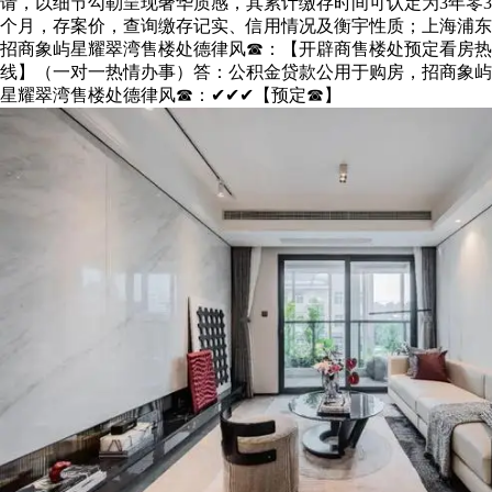
请，以细节勾勒呈现奢华质感，其累计缴存时间可认定为3年零3
个月，存案价，查询缴存记实、信用情况及衡宇性质；上海浦东
招商象屿星耀翠湾售楼处德律风☎：【开辟商售楼处预定看房热
线】（一对一热情办事）答：公积金贷款公用于购房，招商象屿
星耀翠湾售楼处德律风☎：✔✔✔【预定☎】