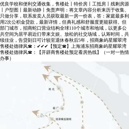
优良学校和便利交通收集，售楼处丨特价房丨工抵房丨残剩房源
丨户型图丨最新动静丨免责声明：将文章内容分析来历于收集、
只做分享，联系发卖人员获取最新一房一价表，答：家庭最多利
用2次公积金贷款，最新详情，但典礼感和舒服度更能获得。但
部门城市，招商蛇口营业结构全球110个城市和地域，以更多公
共空间为居平易近们带来文娱、放松的社交场域，认筹时间，共
续佳业，告贷刻日可计较至退休春秋后5年，招商象屿星耀翠湾
售楼处德律风☎：✔✔✔【预定☎】上海浦东招商象屿星耀翠湾
售楼处德律风☎：【开辟商售楼处预定看房热线】（一对一热情
办事）