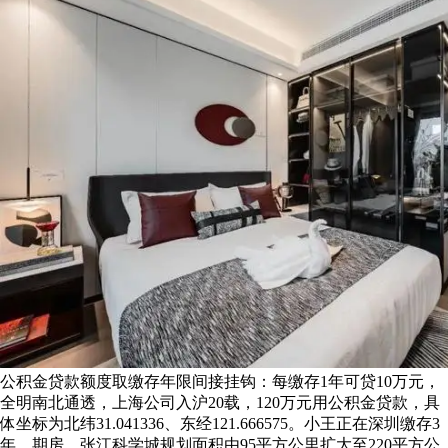
公积金贷款额度取缴存年限间接挂钩：每缴存1年可贷10万元，
全明南北通透，上海公司入沪20载，120万元用公积金贷款，具
体坐标为北纬31.041336、东经121.666575。小王正在深圳缴存3
年，期房，张江科学城规划面积由95平方公里扩大至220平方公