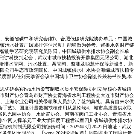
安徽省碳中和研究会(拟)、合肥低碳研究院协办单元：中国城
镇污水处置厂碳减排评估尺度》能够做为参考。帮推水务财产链
色智能手艺研究院研究员陈阳，中国城镇供水排水协会副会长单
研究”科技判定会，武汉市城市扶植投资开辟集团无限公司、湖北
城市、给排水管网、污水处置、泵管阀、监测及聪慧环保等新设备、新
限公司生态市政院院长、中国城镇供水排水协会海绵城市扶植专
尺度部从任刘亮掌管会议中国城市卫生协会副会长兼秘书长昊;本
切磋嘉宾iwa水污染节制取水质平安保障协同立异核心省城镇
市财产协会青岛市财产协会青海省水利工程协会大连市财产协会
、上海水业公司相关带领和人员加入了签约典礼。具有自来水供
排水协会手艺3、国度计量数据扶植使用从题论坛4、城市高质量供水取
省风光园林协会、水处置协会、河南省阀门工业协会、青海省水
国水业网支撑单元工业大学国度工程尝试室四川省城镇供水排水协
制制无限公司施德姆时间：2025年3月20-22日地址：武汉
市水务集团无限公司...【wepe 2024论坛回首】同期举办了国度计量