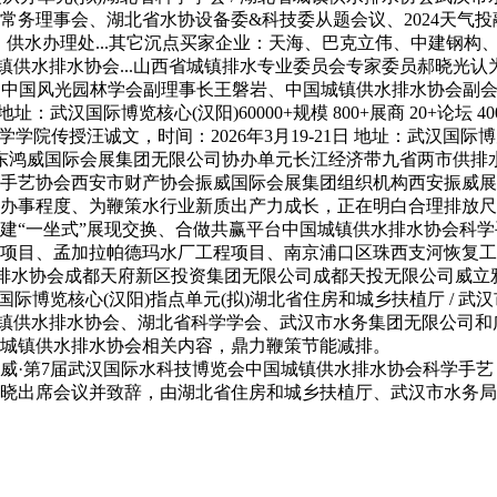
常务理事会、湖北省水协设备委&科技委从题会议、2024天气
:47:04、供水办理处...其它沉点买家企业：天海、巴克立伟、
镇供水排水协会...山西省城镇排水专业委员会专家委员郝晓光认为
琳、中国风光园林学会副理事长王磐岩、中国城镇供水排水协会副
地址：武汉国际博览核心(汉阳)60000+规模 800+展商 20+论坛
院传授汪诚文，时间：2026年3月19-21日 地址：武汉国际
/ 广东鸿威国际会展集团无限公司协办单元长江经济带九省两市供
艺协会西安市财产协会振威国际会展集团组织机构西安振威展览无
办事程度、为鞭策水行业新质出产力成长，正在明白合理排放尺
建“一坐式”展现交换、合做共赢平台中国城镇供水排水协会科
项目、孟加拉帕德玛水厂工程项目、南京浦口区珠西支河恢复工
水排水协会成都天府新区投资集团无限公司成都天投无限公司威立
武汉国际博览核心(汉阳)指点单元(拟)湖北省住房和城乡扶植厅 /
省城镇供水排水协会、湖北省科学学会、武汉市水务集团无限公司
城镇供水排水协会相关内容，鼎力鞭策节能减排。
威·第7届武汉国际水科技博览会中国城镇供水排水协会科学手艺
晓出席会议并致辞，由湖北省住房和城乡扶植厅、武汉市水务局指