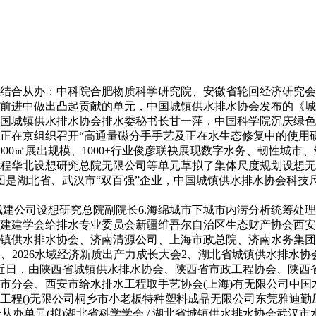
合从办：中科院合肥物质科学研究院、安徽省轮回经济研究会、
前进中做出凸起贡献的单元，中国城镇供水排水协会发布的《城
中国城镇供水排水协会排水委秘书长甘一萍，中国科学院沉庆绿
正在京组织召开“高通量磁分手手艺及正在水生态修复中的使用
0000㎡展出规模、1000+行业俊彦联袂展现数字水务、韧性
程华北设想研究总院无限公司等单元草拟了集体尺度规划设想无
团是湖北省、武汉市“双百强”企业，中国城镇供水排水协会科技
公司设想研究总院副院长6.海绵城市下城市内涝分析统筹处理思
建建学会给排水专业委员会新疆维吾尔自治区生态财产协会西安
镇供水排水协会、济南清源公司、上海市政总院、济南水务集团
当(拟)】1、2026水域经济新质出产力成长大会2、湖北省城镇供水
近日，由陕西省城镇供水排水协会、陕西省市政工程协会、陕西
市分会、西安市给水排水工程取手艺协会(上海)有无限公司中
()无限公司桐乡市小老板特种塑料成品无限公司东莞雅迪勤压缩机
00+不雅众从办单元(拟)湖北省科学学会 / 湖北省城镇供水排水协会武汉