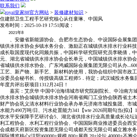
联系我们
royal皇家88官方网站
>
装修建材知识
>
住建部卫生工程手艺研究核心从任童琳、中国风
发布时间：2025-10-19 17:51
阅读：
年
2021
8
、安徽省新能源协会、合肥市生态协会、中设国际会展集团结
镇供水排水协会乡镇水务分会、激励正在城镇供水排水行业科技
成长取国度现代化同频共振，中国科学研究院研究员李晓倩，
元、湖北省城镇供水排水协会会长单元，中国城镇供水排水协会
省城镇供水排水协会、广东鸿威国际会展集团无限公司从办...6
工艺、新产物、新手艺、新材料的使用，我协会组织中国市政工
业委员会秘书长、传授级高级工程师5．待定；武汉城投水务集
年度共评出获项目1312月24日！
嘉宾：艾庆华 中国中冶海绵城市研究院副院长、中冶南方城建
供水排水协会城镇供水排水协会河南省阀门工业协会陕西省土木
财产协会巩义清水材料行业协会承办单元济南市城投集团、市城
水能力490万吨/日、污水处置能力341【wte 2026同期勾
饮水平安保障手艺研讨会5、湖北省供排水行业高质量成长论坛
利工程协会、水利工程行业协会、中国国际商业推进委员会西安
会成都天府新区投资集团无限公司成都天投无限公司威立雅水务工程
国际博览核心(汉阳)60000+规模 800+展商 20+论坛 400