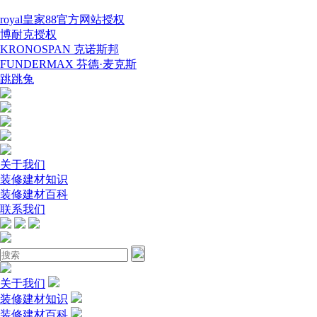
royal皇家88官方网站授权
博耐克授权
KRONOSPAN 克诺斯邦
FUNDERMAX 芬德·麦克斯
跳跳兔
关于我们
装修建材知识
装修建材百科
联系我们
关于我们
装修建材知识
装修建材百科