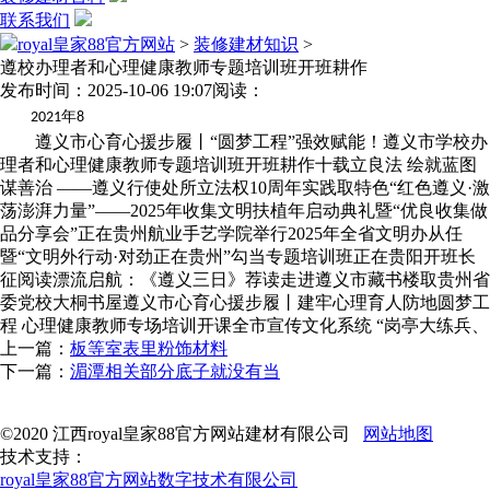
联系我们
royal皇家88官方网站
>
装修建材知识
>
遵校办理者和心理健康教师专题培训班开班耕作
发布时间：2025-10-06 19:07
阅读：
年
2021
8
遵义市心育心援步履丨“圆梦工程”强效赋能！遵义市学校办
理者和心理健康教师专题培训班开班耕作十载立良法 绘就蓝图
谋善治 ——遵义行使处所立法权10周年实践取特色“红色遵义·激
荡澎湃力量”——2025年收集文明扶植年启动典礼暨“优良收集做
品分享会”正在贵州航业手艺学院举行2025年全省文明办从任
暨“文明外行动·对劲正在贵州”勾当专题培训班正在贵阳开班长
征阅读漂流启航：《遵义三日》荐读走进遵义市藏书楼取贵州省
委党校大桐书屋遵义市心育心援步履丨建牢心理育人防地圆梦工
程 心理健康教师专场培训开课全市宣传文化系统 “岗亭大练兵、
上一篇：
板等室表里粉饰材料
下一篇：
湄潭相关部分底子就没有当
©2020 江西royal皇家88官方网站建材有限公司
网站地图
技术支持：
royal皇家88官方网站数字技术有限公司