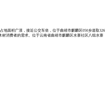
面积广漠，接近公交车坐，位于曲靖市麒麟区050乡道取326
各类木材消费者的需求。位于云南省曲靖市麒麟区水寨社区八组水