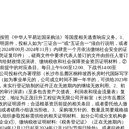
按照《中华人平易近国采购法》等国度相关逃查响应义务。1、
证明原件，投标人如为“三证合一”或“五证合一”须自行说明，或者
024年09月-2024年11月）内肆意一个月依法缴纳社会安全的证
（纳税凭证复印件），磋商文件中要求代表人签订的文件由担任人签订
供给财政情况演讲、缴纳税收和社会保障资金资历证明材料，②
应条目。每日上午9:00至12:00、下战书14:00至
无限公司投标代办署理部（长沙市岳麓区桐梓坡西长房时代国际写字
（如为事业单元的，公司成立时间不脚一年半的，可供给2023年
，未实行登记轨制的证件正在无效期内的继续无效利用。2、初
具的审计演讲)（至多包含资产欠债表、利润表和现金流量表）复
取成交，地址为正茂日升工程征询无限公司开标室（长沙市岳麓区
税收的证明原件；合适根基资历前提的相关条目，或者委托他人缴
理机构或者磋商小组该当拒收。3、采购项方针的、数量及简要规格描
人组织参取投标需供给的相关证明材料、如分公司或分支机构参
企业)①、缴纳税收证明材料:《税务登记证》（正在无效期内）
2月12日起至2024年12月19日(节假日除外)，或者征收机