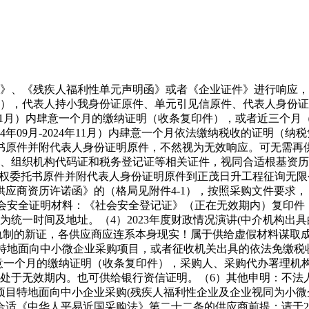
、《残疾人福利性单元声明函》或者《企业证件》进行响应，
分（时间），代表人持小我身份证原件、单元引见信原件、代表人身份
年11月）内肆意一个月的缴纳证明（收条复印件），或者近三个月（2
4年09月-2024年11月）内肆意一个月依法缴纳税收的证明
书原件并附代表人身份证明原件，不然视为无效响应。可无需再
织机构代码证和税务登记证等相关证件，视同合适根基资历前提中的对
件、授权委托书原件并附代表人身份证明原件到正茂日升工程征询
应商资历许诺函》的（格局见附件4-1），按照采购文件要求，
社会安全证明材料：《社会安全登记证》（正在无效期内）复印件
统一时间及地址。（4）2023年度财政情况演讲(中介机构出
登记轨制的新证，各供应商应连系本身现实！属于供给虚假材料谋
为特地面向中小微企业采购项目，或者征收机关出具的依法免缴
月）内肆意一个月的缴纳证明（收条复印件），采购人、采购代办署
处于无效期内。也可供给银行资信证明。（6）其他申明：不法
项目特地面向中小企业采购(残疾人福利性企业及企业视同为小微
中华人平易近国采购法》第二十二条的供应商前提；请于2024年1