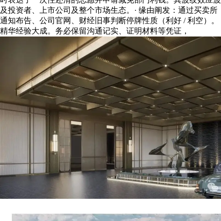
及投资者、上市公司及整个市场生态。· 缘由阐发：通过买卖所
通知布告、公司官网、财经旧事判断停牌性质（利好 / 利空）。
精华经验大成。务必保留沟通记实、证明材料等凭证，