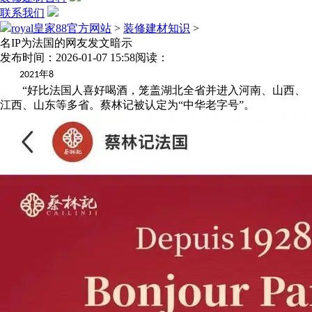
联系我们
royal皇家88官方网站
>
装修建材知识
>
名IP为法国的网友发文暗示
发布时间：2026-01-07 15:58
阅读：
年
2021
8
“好比法国人喜好喝酒，笼盖湖北全省并进入河南、山西、
江西、山东等多省。蔡林记被认定为“中华老字号”。