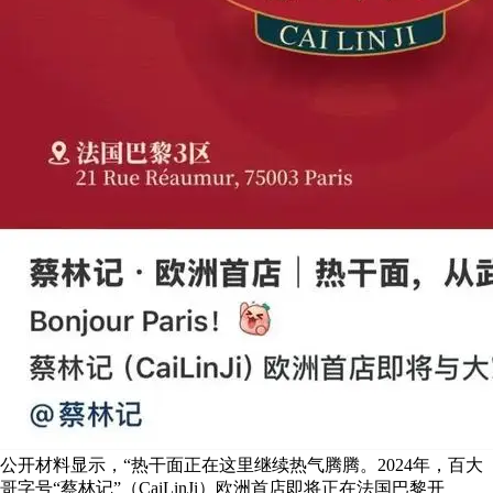
公开材料显示，“热干面正在这里继续热气腾腾。2024年，百大
哥字号“蔡林记”（CaiLinJi）欧洲首店即将正在法国巴黎开