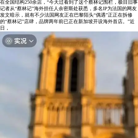
在全国结构250余店，“今天过看到了这个蔡林记围栏，极目旧事
记者从“蔡林记”海外担任人余密斯处获悉，多名IP为法国的网友
发文暗示，就有不少法国网友正在巴黎陌头“偶遇”正正在拆修
的“蔡林记”店肆，品牌两年前已正在新加坡开设海外首店。”近
日，