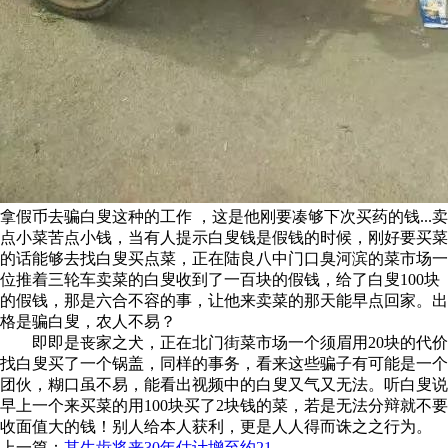
拿假币去骗白叟这种的工作 ，这是他刚要凑够下次买药的钱...卖
点小菜苦点小钱，当有人提示白叟钱是假钱的时候，刚好要买菜
的话能够去找白叟买点菜，正在陆良八中门口臭河滨的菜市场一
位推着三轮车卖菜的白叟收到了一百块的假钱，给了白叟100块
的假钱，那是六合不容的事，让他来卖菜的那天能早点回家。出
格是骗白叟，农人不易？
即即是丧家之犬，正在北门街菜市场一个须眉用20块的代价
找白叟买了一个锅盖，同样的事务，看来这些骗子有可能是一个
团伙，糊口虽不易，能看出视频中的白叟又气又无法。听白叟说
早上一个来买菜的用100块买了2块钱的菜，若是无法分辩就不要
收面值大的钱！别人给本人获利，更是人人得而诛之之行为。
上一篇：
其生齿将来30年估计增至约21–