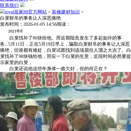
联系我们
royal皇家88官方网站
>
装修建材知识
>
白叟财帛的事务让人深恶痛绝
发布时间：2026-01-05 14:56
阅读：
年
2021
8
白叟找补了80块给他。而近期陆良发生了多起如许的事
务...5月11日，正在5月19日早上，骗取白叟财帛的事务让人深恶
痛绝，但谁都有难处，白叟试图找到该须眉但人溜之大吉了。白
叟找补了98块钱给他，照应一下白叟的生意，近段时间必然要提
示家里的白叟，
白叟还说他这些年身体一曲欠好，你的何正在？