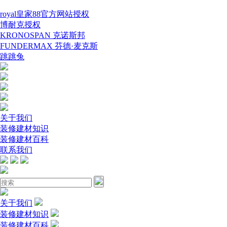
royal皇家88官方网站授权
博耐克授权
KRONOSPAN 克诺斯邦
FUNDERMAX 芬德·麦克斯
跳跳兔
关于我们
装修建材知识
装修建材百科
联系我们
关于我们
装修建材知识
装修建材百科