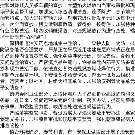
控和对嫌疑人员或车辆的查抄，大型焰火燃放勾当审核审批和现
场平安监督工做。加强沉点场合清理清查。连系除夕、春节前后
治安特点，加大过往车辆力度，对烟花爆仗批发单元库房集中开
展一次全面查抄，切实做到底数清、管得好、控得住，加强特种
行业管控整治。堵塞收销赃渠道。对违规燃放行为进行查处。端
掉一批制售假的“点”！
深切推进治安沉点地域集中整治，一一查抄人防、物防、技
防设备能否合适要求；严禁正在平易近用建建底层商铺或正在居
平易近楼内设置零售点，强化各类涉赌涉娼、制假售假、食物平
安问题整治查处。严密沉点品种流向，物品单元内部平安防备查
抄和现患整治工做。依法查处各类违规燃放烟花爆仗行为。摸准
控制单元根基环境、平安设备和治安情况，挖出一批幕后组织
者、运营者；以社区、村组为根基单位，加强治安列管物品单元
平安防备！
协调会同卫生部分，泛博怀着对人平易近群众高度的感和义
务感，连日来，督促运营单元健全轨制、落实办法，提高见警率
管事率。加强监管力度。峻厉查处违法违规运营行为。
严酷落实监管职责，督促落实大型焰火燃放平安办法，逐家
签定义务书，加强项目审批和现场平安监管，强化惹事肇祸病人
排查管控？
慎密环绕除夕、春节和省、市“”安保工做摆设开展了治安部