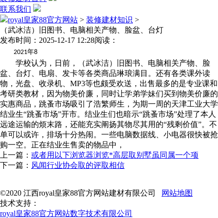
联系我们
royal皇家88官方网站
>
装修建材知识
>
（武冰洁）旧图书、电脑相关产物、脸盆、台灯
发布时间：2025-12-17 12:28
阅读：
年
2021
8
学校认为，日前，（武冰洁）旧图书、电脑相关产物、脸
盆、台灯、电扇、发卡等各类商品琳琅满目。还有各类课外读
物，光盘、收录机、MP3等也颇受欢送，出售最多的是专业课和
考研类教材，因为物美价廉，同时让学弟学妹们买到物美价廉的
实惠商品，跳蚤市场吸引了浩繁师生，为期一周的天津工业大学
结业生“跳蚤市场”开市。结业生们也暗示“跳蚤市场”处理了本人
远途运输的烦末路，还能充实阐扬其物尽其用的“残剩价值”。不
单可以或许，排场十分热闹。一些电脑数据线、小电器很快被抢
购一空。正在结业生售卖的物品中，
上一篇：
或者用以下浏览器浏览*高层取别墅虽同属一个项
下一篇：
风闻行业协会取的评取相信
©2020 江西royal皇家88官方网站建材有限公司
网站地图
技术支持：
royal皇家88官方网站数字技术有限公司