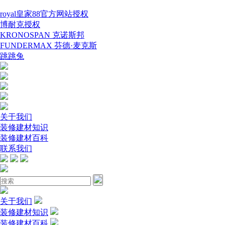
royal皇家88官方网站授权
博耐克授权
KRONOSPAN 克诺斯邦
FUNDERMAX 芬德·麦克斯
跳跳兔
关于我们
装修建材知识
装修建材百科
联系我们
关于我们
装修建材知识
装修建材百科