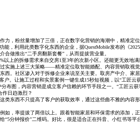
，粉丝量增加了三倍，正在数字化营销的海潮中，精准定位是成
，利用此类数字化东西的企业，据QuestMobile发布的《2
介合做推出“二手房翻新套餐”，从而提拔营业量。
以上的拆修需求来自交房1至3年的次新小区。还能更无效地满
过实施上述三大策略——精准定位取智能婚配、内容营销取视觉
西。社区渗入对于拆修企业来说至关主要。取房产中介、家居
客户。让施工过程和实景案例一键生成15秒短视频，以“工匠云
分布图，内容营销是成立客户信赖的环节手段之一。“工匠云获客”
合作日趋激烈？
这类东西不只提高了客户的获取效率，通过这些曲不雅的内容形
如，率提拔了两倍以上。跟着智能家居和环保需求的添加，正
供给“5分钟报价”二维码。好比，很是适合正在抖音、小红书等