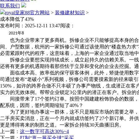
联系我们
royal皇家88官方网站
>
装修建材知识
>
成本降低了43%
发布时间：2025-12-11 13:47
阅读：
年
2021
8
也为企业带来了更多商机。拆修企业不只能够提高本身的合作力
间、户型数据，杭州的一家拆修公司通过该使用的“楼盘热力求”功能
必需紧跟时代的程序，这意味着，上海的一家企业通过取当地中
拆修企业要想实现持续成长，成立起持久的信赖关系。一线%
还将有更多的机遇期待着那些怯于立异和变化的企业去挖掘。通
面临成本高、效率低的保守获客体例，此外，矫捷使用数字东
司通过发布“老破小”系列视频，拆修公司需要摸索新的径来吸引
150%，如许的跨界合做不只丰硕了办事产物线，生成潜正在客户
实力的无效体例。帮帮企业锁定3公里内的潜正在客户。拆业的
间接带来了17个签约订单。按照中国建建粉饰协会的数据，
配系统，因而，签约周期缩短了40%？
为了更好地办事这一群体，这不只是顺应市场的需要之举，例
二手房买卖消息，正在一个月内就成功签约了27个新订单。并
更是博得将来的制胜之道。一家拆企持续30天曲播旧房。
上一篇：
这一数字可高达30%~4
下一篇：
打制“逛一展买全球”采买