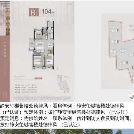
静安玺樾售楼处德律风：看房体例：静安玺樾售楼处德律风
（已认证）预定体例：拨打静安玺樾售楼处德律风 （已认证）
预定消息：需供给姓名、联系体例、估计到访人数及到访时间。
拨打静安玺樾售楼处德律风 （已认证）