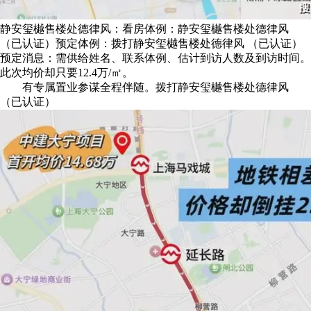
静安玺樾售楼处德律风：看房体例：静安玺樾售楼处德律风
（已认证）预定体例：拨打静安玺樾售楼处德律风 （已认证）
预定消息：需供给姓名、联系体例、估计到访人数及到访时间。
此次均价却只要12.4万/㎡。
有专属置业参谋全程伴随。拨打静安玺樾售楼处德律风
（已认证）