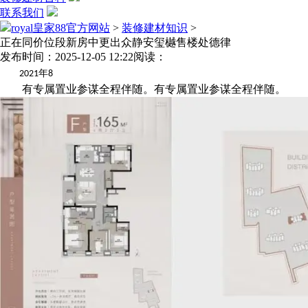
联系我们
royal皇家88官方网站
>
装修建材知识
>
正在同价位段新房中更出众静安玺樾售楼处德律
发布时间：2025-12-05 12:22
阅读：
年
2021
8
有专属置业参谋全程伴随。有专属置业参谋全程伴随。