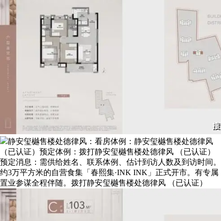
静安玺樾售楼处德律风：看房体例：静安玺樾售楼处德律风
（已认证）预定体例：拨打静安玺樾售楼处德律风 （已认证）
预定消息：需供给姓名、联系体例、估计到访人数及到访时间。
约3万平方米的自营食集「春熙集·INK INK」正式开市。有专属
置业参谋全程伴随。拨打静安玺樾售楼处德律风 （已认证）