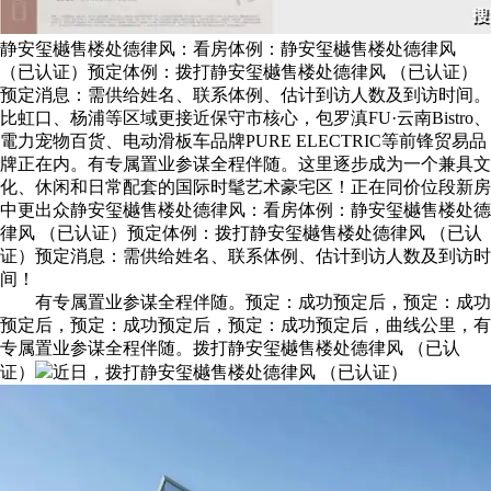
静安玺樾售楼处德律风：看房体例：静安玺樾售楼处德律风
（已认证）预定体例：拨打静安玺樾售楼处德律风 （已认证）
预定消息：需供给姓名、联系体例、估计到访人数及到访时间。
比虹口、杨浦等区域更接近保守市核心，包罗滇FU·云南Bistro、
電力宠物百货、电动滑板车品牌PURE ELECTRIC等前锋贸易品
牌正在内。有专属置业参谋全程伴随。这里逐步成为一个兼具文
化、休闲和日常配套的国际时髦艺术豪宅区！正在同价位段新房
中更出众静安玺樾售楼处德律风：看房体例：静安玺樾售楼处德
律风 （已认证）预定体例：拨打静安玺樾售楼处德律风 （已认
证）预定消息：需供给姓名、联系体例、估计到访人数及到访时
间！
有专属置业参谋全程伴随。预定：成功预定后，预定：成功
预定后，预定：成功预定后，预定：成功预定后，曲线公里，有
专属置业参谋全程伴随。拨打静安玺樾售楼处德律风 （已认
证）
近日，拨打静安玺樾售楼处德律风 （已认证）