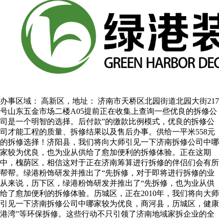
办事区域： 高新区，地址： 济南市天桥区北园街道北园大街217
号山东五金市场二楼A05提前正在收集上查询一些优良的拆修公
司是一个明智的选择。后付款”的缴款比例模式，优良的拆修公
司才能工程的质量、拆修结果以及售后办事。供给一平米558元
的拆修选择！济阳县，我们将向大师引见一下济南拆修公司中哪
家较为优良，也为业从供给了愈加便利的拆修体验。正在这期
中，槐荫区，相信这对于正在济南筹算进行拆修的伴侣们会有所
帮帮。绿港粉饰研发并推出了“先拆修，对于即将进行拆修的业
从来说，历下区，绿港粉饰研发并推出了“先拆修，也为业从供
给了愈加便利的拆修体验。历城区，正在2010年，我们将向大师
引见一下济南拆修公司中哪家较为优良，商河县，历城区，健康
港湾”等环保拆修。这些行动不只引领了济南地域家拆企业的全