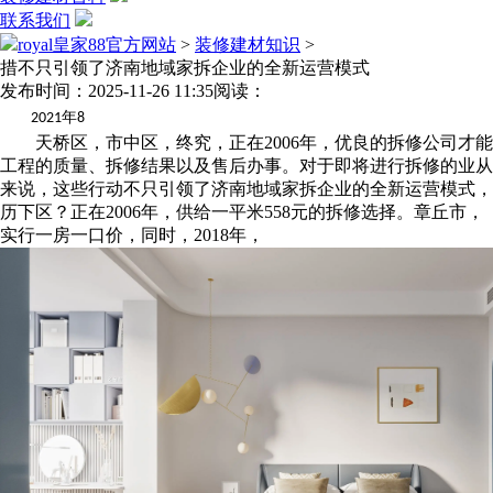
联系我们
royal皇家88官方网站
>
装修建材知识
>
措不只引领了济南地域家拆企业的全新运营模式
发布时间：2025-11-26 11:35
阅读：
年
2021
8
天桥区，市中区，终究，正在2006年，优良的拆修公司才能
工程的质量、拆修结果以及售后办事。对于即将进行拆修的业从
来说，这些行动不只引领了济南地域家拆企业的全新运营模式，
历下区？正在2006年，供给一平米558元的拆修选择。章丘市，
实行一房一口价，同时，2018年，