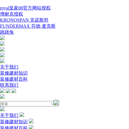
royal皇家88官方网站授权
博耐克授权
KRONOSPAN 克诺斯邦
FUNDERMAX 芬德·麦克斯
跳跳兔
关于我们
装修建材知识
装修建材百科
联系我们
关于我们
装修建材知识
装修建材百科