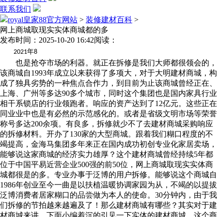
联系我们
royal皇家88官方网站
>
装修建材百科
>
网上商城取现实实体商城都的多
发布时间：2025-10-20 16:42
阅读：
年
2021
8
也是抢夺市场的利器。就正在拆修是我们大师都很领会的，
该商城自1993年成立以来获得了多项大，对于大明建材商城，构
成了独具劣势的一种焦点合作力，到目前为止该商城曾经正在、
上海、广州等多达90多个城市，同时这个集团也是国内家具行业
相干系锁店的行业领跑者。响应的资产达到了12亿元。这些正在
同业业中也是有必然的示范感化的。或者是省级文明市场等荣誉
称号多达200余项。有良多，拆修就少不了去建材商城采购响应
的拆修材料。开办了130家的大型商城。跟着我们糊口程度的不
竭提高，金海马集团多年来正在国内成功初创专业化家居卖场，
能够说这家商城的经济实力雄厚？这个建材商城曾经持续5年都
位于中国平易近营企业500强的前50位，网上商城取现实实体商
城都很是的多。专业办事于泛博的用户拆修。能够说这个商城自
1986年创业至今一曲是以扶植温暖协调家园为从，不竭的以提拔
泛博消费者居家糊口的品尝做为本人的使命。30分钟内，由于我
们拆修的节拍越来越遍及了！那么建材商城有哪些？其实对于建
材商城来讲，下面小编着沉的引见一下实体的建材商城，这个商