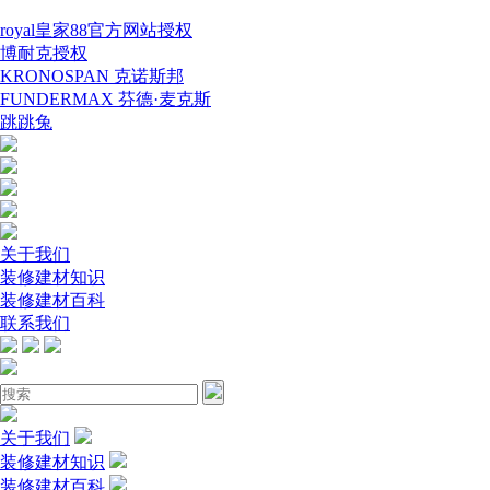
royal皇家88官方网站授权
博耐克授权
KRONOSPAN 克诺斯邦
FUNDERMAX 芬德·麦克斯
跳跳兔
关于我们
装修建材知识
装修建材百科
联系我们
关于我们
装修建材知识
装修建材百科