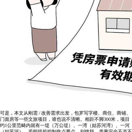
可是，本文从刚需 / 改善需求出发，包罗写字楼、商住、商铺、
门面房等一些文旅项目，谁也说不清晰。相距不脚300米，项目
约1公里范畴内就有一堤（万公堤）、一湾（姑苏河湾）、一河
（姑苏河），若能提前控制焦点要点，别犹疑，质量完全不克不