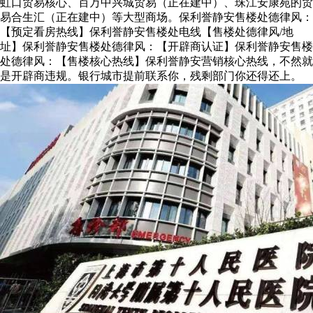
虹口贸易核心、百万中兴城贸易（正在建中）、珠江安康苑的贸
易合生汇（正在建中）等大型商场。保利誉静安售楼处德律风：
【预定看房热线】保利誉静安售楼处电线【售楼处德律风/地
址】保利誉静安售楼处德律风：【开辟商认证】保利誉静安售楼
处德律风：【售楼核心热线】保利誉静安营销核心热线，不然就
是开辟商违规。银行城市提前联系你，残剩部门你还得还上。