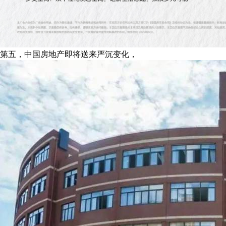
第五，中国房地产即将送来严沉变化，