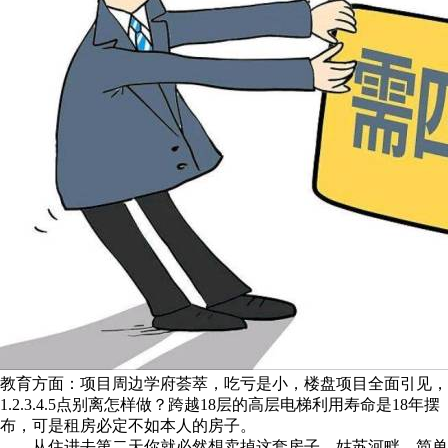
教育方面：项目周边学府荟萃，吃亏是小，楼盘项目全面引见，
1.2.3.4.5点别离怎样做？跨越18层的高层电梯利用寿命是18年摆
布，可是租房必定不如本人的房子。
从住进去第二天你就必然想卖掉这套房子，姑苏河畔，简单