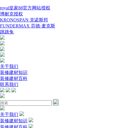
royal皇家88官方网站授权
博耐克授权
KRONOSPAN 克诺斯邦
FUNDERMAX 芬德·麦克斯
跳跳兔
关于我们
装修建材知识
装修建材百科
联系我们
关于我们
装修建材知识
装修建材百科