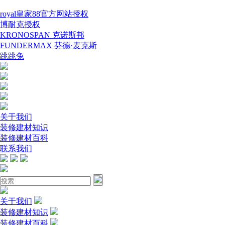
royal皇家88官方网站授权
博耐克授权
KRONOSPAN 克诺斯邦
FUNDERMAX 芬德·麦克斯
跳跳兔
关于我们
装修建材知识
装修建材百科
联系我们
关于我们
装修建材知识
装修建材百科