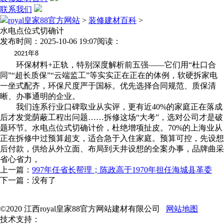
联系我们
royal皇家88官方网站
>
装修建材百科
>
水电点位式切确计
发布时间：2025-10-06 19:07
阅读：
年
2021
8
环保材料+正轨，特别深度解析前五强——它们用“杜口合
同”“超长质保”“云端监工”等实实正在正在的体例，软硬拆家电
一坐式配齐，环保尺度严于国标。优先选择合同规范、质保清
晰、办事通明的企业。
我们连系行业口碑取业从实评，更有近40%的家庭正在落成
后才发觉荫蔽工程出问题……拆修这场“大考”，选对公司才是破
题环节。水电点位式切确计价，杜绝增项扯皮。70%的上海业从
正在拆修中过预算超支，适合急于入住家庭。预算可控，先设想
后付款，供给从外立面、布局到天井设想的全案办事，品牌曲采
省心省力，
上一篇：
997年任省长帮理；陈政高于1970年担任海城县革委
下一篇：没有了
©2020 江西royal皇家88官方网站建材有限公司
网站地图
技术支持：