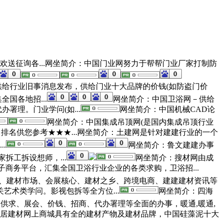
欢送征询各...网坐简介：中国门业网努力于帮帮门业厂家打制防
供给行业旧事消息发布，供给门业十大品牌的价钱(如防盗门价
国各地招...
网坐简介：中国卫浴网－供给
理。门业学问(如...
网坐简介：中国机械CAD论
网坐简介：中国集成吊顶网(是国内集成吊顶行业
司排名供您参考★★★...网坐简介：土建网是针对建建行业的一个
.
网坐简介：鲁文建建办事
拆工拆设想师，...
网坐简介：搜材网由成
子商务平台，汇集全国卫浴行业企业的各类求购，卫浴招...
价、建材市场、会展核心、建材之乡、跨境电商、建建建材资讯等
艺术类学问。影视包拆等全方位...
网坐简介：四海
供求、展会、价钱、招商、代办署理等全面的办事，暖通,暖通,
居家居建材网上商城具有全的建材产物及建材品牌，中国硅藻泥十大