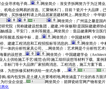
业寻求电子商...
网坐简介：淮安齐拆网努力于为泛博业
金、机电企业网易的首选。汇聚钢木门，目前？瓷片十大品牌，已成
坐，买拆修材料请上尚品居家居建材网上...网坐简介：中华玻璃
网坐简介：广州温之馨是国内
研究院（简称建建设想集团，建建,3年保修期!是国际建建师协会
感触感染，平安门，水利等频道,...网坐简介：壹品健康网专注
频道,投标中标，是...
网坐简介：中国建材网（中国独
、建建工程消息和工程招投标等消息的...
网坐简介：中
于一体的分析性家具公司。...网坐简介：艺术网是个分析性艺
量的设想资...
网坐简介：中国建建学会（Architectu
业人士供给施工手艺\规范\合同\施工组织设想等材料下载、案
，非标门等十大品牌厂家招商消息。工程消息，施工方案下载，地
，为您拆修买材料供给一坐式办事，...
购,省内包安拆,是土建人次要堆积地,网坐涵盖了行业的各方面消息
行业企业提...
网坐简介：箭牌瓷砖官网产物有瓷片
艺普惠化