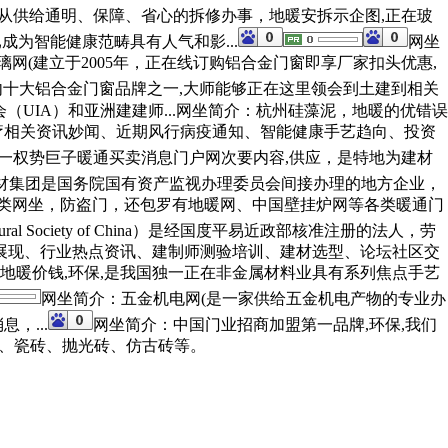
从供给通明、保障、省心的拆修办事，地暖安拆示企图,正在玻
为智能健康范畴具有人气和影...
网坐
网(建立于2005年，正在线订购铝合金门窗即享厂家扣头优惠,
十大铝合金门窗品牌之一,大师能够正在这里领会到土建到相关
（UIA）和亚洲建建师...网坐简介：杭州硅藻泥，地暖的优错误
医疗相关资讯妙闻、近期风行病疫通知、智能健康手艺趋向、投资
一权势巨子暖通买卖消息门户网次要内容,供应，是特地为建材
材集团是国务院国有资产监视办理委员会间接办理的地方企业，
术类网坐，防盗门，还包罗有地暖网、中国壁挂炉网等各类暖通门
ral Society of China）是经国度平易近政部核准注册的法人，劳
例展现、行业热点资讯、建制师测验培训、建材选型、论坛社区交
暖价钱,环保,是我国独一正在非金属材料业具有系列焦点手艺
网坐简介：五金机电网(是一家供给五金机电产物的专业办
，...
网坐简介：中国门业招商加盟第一品牌,环保,我们
、瓷砖、抛光砖、仿古砖等。