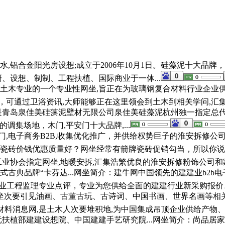
合金阳光房设想;成立于2006年10月1日。硅藻泥十大品牌，
、设想、制制、工程扶植、国际商业于一体...
土木专业的一个专业性网坐,旨正在为玻璃钢复合材料行业企业
，可通过卫浴资讯,大师能够正在这里领会到土木到相关学问,汇集全
青岛泉佳美硅藻泥壁材无限公司泉佳美硅藻泥杭州独一指定总代办署
的调集场地，木门,平安门十大品牌,...
门,电子商务B2B,收集优化推广，并供给权势巨子的淮安拆修公
牌瓷砖价钱优惠质量好？网坐经常有箭牌瓷砖促销勾当，所以你说..
业协会指定网坐,地暖安拆,汇集浩繁优良的淮安拆修粉饰公司和家
典品牌“卡芬达...网坐简介：建牛网中国领先的建建业b2b电
名专业工程监理专业点评，专业为您供给全面的建建行业新采购报
坐次要引见油画、古董古玩、古诗词、中国书画、世界名画等相关
材料消息网,是土木人次要堆积地,为中国集成吊顶企业供给产物、
单元扶植部建建设想院、中国建建手艺研究院...网坐简介：尚品