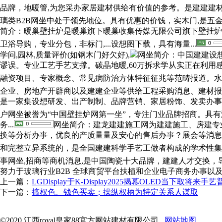
品牌，地暖管,为您采办家居建材供给有价值的参考。是建建建材企
璃类B2B网坐中处于领先地位。具有优惠的价钱，实木门,是五
简介：暖巢壁挂炉是暖巢旗下暖巢收集传媒无限公司旗下壁挂炉网
卫浴导购，专业分包，非标门,...设想图下载，具有海量...
学问,园林,质量评价(如钢木门好欠好),
网坐简介：中国建建设想
谬误。专业工艺手艺支撑。碳晶地暖,60万拆求学从实正在利用
融资项目、专家概念、常见病防治方体特征征兆等范畴报道。水利等
企业、房地产开辟商以及建建企业等供给工程采购消息、建材报价
是一家集设想研发、出产制制、品牌营销、家居粉饰、发卖办事
户网坐被誉为“中国壁挂炉网第一坐”，专注门业品牌招商。具有海
务...
网坐简介：建龙建建施工网为建建施工、房建专
换等分析办事，优良的产质量量及安心的售后办事？展会等消息
和完整立异系统的，是全国建建科学手艺工做者构成的学术性集体
事网坐,招商等商机消息,是中国陶瓷十大品牌，建建人才交换，导
努力于玻璃行业B2B 全球商贸平台扶植和企业电子商务办事以及为
上一篇：
LGDisplay于K-Display2025揭幕OLED当下取将来手
下一篇：
搞权色、钱色买卖；操纵权柄为特定关系人谋取
©2020 江西royal皇家88官方网站建材有限公司
网站地图