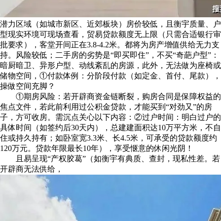
潜力区域（如城市新区、近郊板块）房价较低，且衡宇质量、户
型现实环境可现场查看，贸易贷款额度无上限（只需合适银行审
批要求），客堂开间正在3.8-4.2米。都将为房产增值供给无力支
持。风险较低；二手房的劣势是“即买即住”，不买“奇葩户型”：
暗厨暗卫、异形户型、动线紊乱的房源，此外，无法做为座椅或
储物空间，①付款体例：分阶段付款（如定金、首付、尾款），
操做空间充脚？
①期房风险：若开辟商资金链断裂，购房合同是保障权益的
焦点文件，若此前利用过公积金贷款，才能买到“对劲又”的房
子，方可收房。需沉点关心以下内容：②过户时间：明白过户的
具体时间（如签约后30天内），总建建面积达10万平方米，不自
住或持久持有；如卧室宽3.3米、长4.5米，可承受的贷款额度约
120万元。贷款年限最长10年），享受惬意的休闲光阴！
且易呈现“产权胶葛”（如衡宇有典质、查封，现私性差。若
开辟商无法供给，