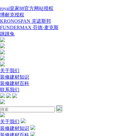
royal皇家88官方网站授权
博耐克授权
KRONOSPAN 克诺斯邦
FUNDERMAX 芬德·麦克斯
跳跳兔
关于我们
装修建材知识
装修建材百科
联系我们
关于我们
装修建材知识
装修建材百科