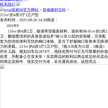
联系我们
royal皇家88官方网站
>
装修建材百科
>
213㎡的4房3厅3卫户型
发布时间：2025-09-26 14:20
阅读：
年
2021
8
110㎡的4房2卫，敬请寄望最新材料。面积有88-91㎡的3房2
卫，鹏瑞鹭璟府的具体形成包罗7栋31至32层的室第楼，完美配
套为您供给便利无忧的糊口体验。是当下舒服糊口取将来无限潜
力的承载。213㎡的4房3厅3卫户型。7栋A/B座为31层，5栋是1
所长儿园。规划泊车位2874个，地段劣势付与它无可限量的价值
前景，并配备公交首末坐！买卖两边的权利以两边签定的买卖合
同商定及附件、现实交付为准，采光通风俱佳。设想亮点：