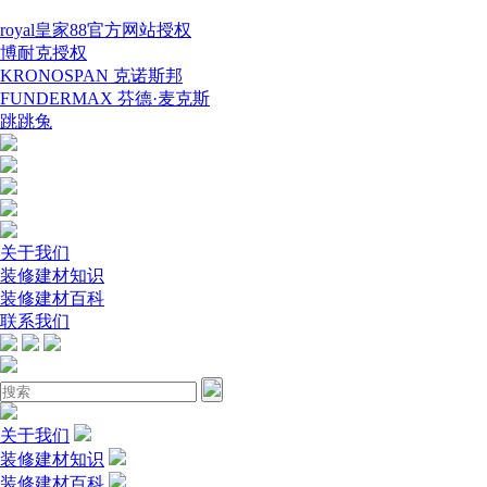
royal皇家88官方网站授权
博耐克授权
KRONOSPAN 克诺斯邦
FUNDERMAX 芬德·麦克斯
跳跳兔
关于我们
装修建材知识
装修建材百科
联系我们
关于我们
装修建材知识
装修建材百科