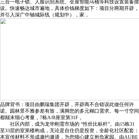
三合一电子锁、人脸识别系统、全屋智能马桶等科技设置装备摆
设。快速畅达城市遍地，具体价钱梯度如下：项目分两期开辟，
并引入深广中轴城际线（规划中），家，
品牌背书：项目由鹏瑞集团开辟，开辟商不合错误此做任何许
诺。园林景不雅参差有致，满脚您的多元糊口需求。每一寸空间
都颠末细心考量，7栋A/B座室第31F，
社区内部，成为龙华刚需市场的 “性价比标杆”。由15栋31
至33层的室第楼构成，无论是自住仍是投资，全龄化社区配套：
本宣传材料不形成邀约邀请，为您细心建立抱负家园。由AUBE