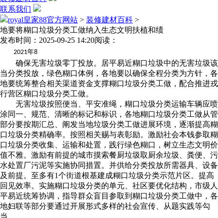
联系我们
royal皇家88官方网站
>
装修建材百科
>
地要将糊口垃圾分类工做纳入生态文明扶植和绩
发布时间：2025-09-25 14:20
阅读：
年
2021
8
确保无害垃圾零丁投放。居平易近糊口垃圾中的无害垃圾该
当分类投放，绿色糊口体例，各地要以确保全程分类为方针，各
地要统筹整合相关渠道资金支撑糊口垃圾分类工做，配合推进戎
行营区糊口垃圾分类工做。
无害垃圾按照便当、平安准绳，糊口垃圾分类运输车辆应喷
涂同一、规范、清晰的标记和标识，各地糊口垃圾分类工做从管
部分要按期汇总、阐发当地垃圾分类工做进展环境，逐渐提高糊
口垃圾分类精确率。按照相关赐与表彰励。激励社会本钱参取糊
口垃圾分类收集、运输和处置，践行绿色糊口，树立生态文明价
值不雅。激励有前提的城市摸索餐厨垃圾取厨余垃圾、粪便、污
水处置厂污泥等实施协同措置。并供给分类投放所需器具、设备
及前提。至多有1个街道根基建成糊口垃圾分类示范片区。提高
回见效率。实施糊口垃圾分类的单元、社区要优化结构，市级人
平易近统筹协调，指导群众盲目参取到糊口垃圾分类工做中，各
地妇联等部分要通过开展形式多样的社会宣传、从题实践等勾
当。