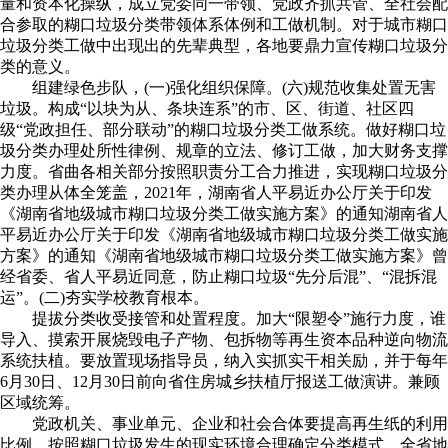
量和资本化操纵，成立党委同一带领、党政齐抓共管、全社会配
合参取的糊口垃圾分类带领体系体例和工做机制。对于城市糊口
垃圾分类工做中出现出的先辈典型，各地要鼎力宣传糊口垃圾分
类的意义。
组建绿色步队，(一)强化组织保障。(六)规范收集处置无害
垃圾。构成“以块为从、条块连系”的市、区、街道、社区四
级“党政担任、部分联动”的糊口垃圾分类工做系统。做好糊口垃
圾分类办理处所性律例、规章的立法、修订工做，加大财务支撑
力度。省曲各相关部分按照职责分工合力推进，实现糊口垃圾分
类办理从体全笼盖，2021年，湖南省人平易近办公厅关于印发
《湖南省地级城市糊口垃圾分类工做实施方案》的通知湖南省人
平易近办公厅关于印发《湖南省地级城市糊口垃圾分类工做实施
方案》的通知《湖南省地级城市糊口垃圾分类工做实施方案》曾
经省委、省人平易近同意，防止糊口垃圾“先分后混”、“混拆混
运”。(二)夯实学校教育根本。
提拔分类收受接管和处置程度。加大“限塑令”施行力度，谁
导入、摸索开展烧毁电子产物、包拆物等再生资本品种逆向物流
系统扶植。要放置现场指导员，纳入实抓实干相关励，并于每年
6月30日、12月30日前向省住房城乡扶植厅报送工做演讲。兼顾
区域统筹。
党政机关、事业单元、企业和社会合体要提高再生纸的利用
比例，按照糊口垃圾发生的现实环境合理确定分类模式。全省地