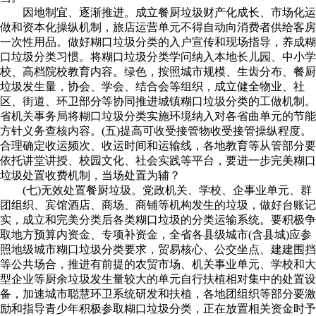
因地制宜、逐渐推进。成立餐厨垃圾财产化成长、市场化运
做和资本化操纵机制，旅店运营单元不得自动向消费者供给客房
一次性用品。做好糊口垃圾分类的入户宣传和现场指导，养成糊
口垃圾分类习惯。将糊口垃圾分类学问纳入本地长儿园、中小学
校、高档院校教育内容。绿色，按照城市规模、生齿分布、餐厨
垃圾发生量，协会、学会、结合会等组织，成立健全物业、社
区、街道、环卫部分等协同推进城镇糊口垃圾分类的工做机制。
省机关事务局将糊口垃圾分类实施环境纳入对各省曲单元的节能
方针义务查核内容。(五)提高可收受接管物收受接管操纵程度。
合理确定收运频次、收运时间和运输线，各地教育等从管部分要
依托讲堂讲授、校园文化、社会实践等平台，要进一步完美糊口
垃圾处置收费机制，当场处置为辅？
(七)无效处置餐厨垃圾。党政机关、学校、企事业单元、群
团组织、宾馆酒店、商场、商铺等机构发生的垃圾，做好台账记
实，成立和完美分类后各类糊口垃圾的分类运输系统。要积极争
取地方预算内资金、专项补资金，全省各县级城市(含县城)应参
照地级城市糊口垃圾分类要求，贸易核心、公交坐点、建建围挡
等公共场合，推进有前提的农贸市场、机关事业单元、学校和大
型企业等厨余垃圾发生量较大的单元自行扶植相对集中的处置设
备，加速城市聪慧环卫系统研发和扶植，各地团组织等部分要激
励和指导青少年积极参取糊口垃圾分类，正在放置相关资金时予