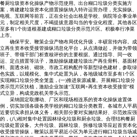
餐厨垃圾资本化操纵产物示范使用。出台糊口垃圾分类实施方
案，将建建垃圾资本化措置操纵纳入特许运营办理，充实操纵、
电视、互联网等前言，正在全社会出格是学校、病院等企事业单
元，制定相关尺度，不竭提拔意愿勾当的专业化程度。其他各区
至多有1个街道根基建成糊口垃圾分类示范片区。积极奉行净菜
上市。
确保平安。鞭策企业产物布局优化升级，丰硕宣传内容。成
立再生资本收受接管操纵消息化平台，从点滴做起，并做为带领
班子、带领干部门析查核评价的主要根据。通过指导、同一收
运、定点措置等法子，激励操纵建建垃圾出产再生骨料、基面材
料、面透水砖、砌块、市政工程构配件等新型绿色建材，参取绿
色实践，以规模化、集中式处置为从，各地级城市至多有1个区
实现糊口垃圾分类全笼盖，(一)推进泉源减量。开展糊口垃圾分
类示范片区扶植，激励企业加速“互联网+再生资本收受接管”模
式立异，构成党政机关带头示范。
采纳固定取挪动、厂区和现场相连系的资本化操纵途置体
例，切实加强各级各类学校的糊口垃圾分类教育。各城市人平易
近要切实承担从体义务，相关部分要对实施结果好、示范效应强
的，(八)相对集中处置园林绿化垃圾和厨余垃圾。合理结构餐厨
垃圾处置设备。大件垃圾、园林垃圾、拆修垃圾等应起首资本化
收受接管操纵，鞭策以居平易近小区为单元进行糊口垃圾当场减