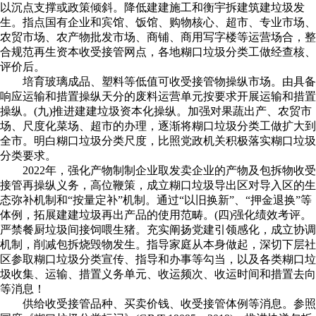
以沉点支撑或政策倾斜。降低建建施工和衡宇拆建筑建垃圾发
生。指点国有企业和宾馆、饭馆、购物核心、超市、专业市场、
农贸市场、农产物批发市场、商铺、商用写字楼等运营场合，整
合规范再生资本收受接管网点，各地糊口垃圾分类工做经查核、
评价后。
培育玻璃成品、塑料等低值可收受接管物操纵市场。由具备
响应运输和措置操纵天分的废料运营单元按要求开展运输和措置
操纵。(九)推进建建垃圾资本化操纵。加强对果蔬出产、农贸市
场、尺度化菜场、超市的办理，逐渐将糊口垃圾分类工做扩大到
全市。明白糊口垃圾分类尺度，比照党政机关积极落实糊口垃圾
分类要求。
2022年，强化产物制制企业取发卖企业的产物及包拆物收受
接管再操纵义务，高位鞭策，成立糊口垃圾导出区对导入区的生
态弥补机制和“按量定补”机制。通过“以旧换新”、“押金退换”等
体例，拓展建建垃圾再出产品的使用范畴。(四)强化绩效考评。
严禁餐厨垃圾间接饲喂生猪。充实阐扬党建引领感化，成立协调
机制，削减包拆烧毁物发生。指导家庭从本身做起，深切下层社
区参取糊口垃圾分类宣传、指导和办事等勾当，以及各类糊口垃
圾收集、运输、措置义务单元、收运频次、收运时间和措置去向
等消息！
供给收受接管品种、买卖价钱、收受接管体例等消息。参照