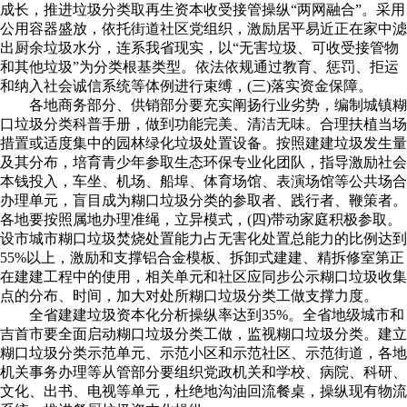
成长，推进垃圾分类取再生资本收受接管操纵“两网融合”。采用
公用容器盛放，依托街道社区党组织，激励居平易近正在家中滤
出厨余垃圾水分，连系我省现实，以“无害垃圾、可收受接管物
和其他垃圾”为分类根基类型。依法依规通过教育、惩罚、拒运
和纳入社会诚信系统等体例进行束缚，(三)落实资金保障。
各地商务部分、供销部分要充实阐扬行业劣势，编制城镇糊
口垃圾分类科普手册，做到功能完美、清洁无味。合理扶植当场
措置或适度集中的园林绿化垃圾处置设备。按照建建垃圾发生量
及其分布，培育青少年参取生态环保专业化团队，指导激励社会
本钱投入，车坐、机场、船埠、体育场馆、表演场馆等公共场合
办理单元，盲目成为糊口垃圾分类的参取者、践行者、鞭策者。
各地要按照属地办理准绳，立异模式，(四)带动家庭积极参取。
设市城市糊口垃圾焚烧处置能力占无害化处置总能力的比例达到
55%以上，激励和支撑铝合金模板、拆卸式建建、精拆修室第正
在建建工程中的使用，相关单元和社区应同步公示糊口垃圾收集
点的分布、时间，加大对处所糊口垃圾分类工做支撑力度。
全省建建垃圾资本化分析操纵率达到35%。全省地级城市和
吉首市要全面启动糊口垃圾分类工做，监视糊口垃圾分类。建立
糊口垃圾分类示范单元、示范小区和示范社区、示范街道，各地
机关事务办理等从管部分要组织党政机关和学校、病院、科研、
文化、出书、电视等单元，杜绝地沟油回流餐桌，操纵现有物流