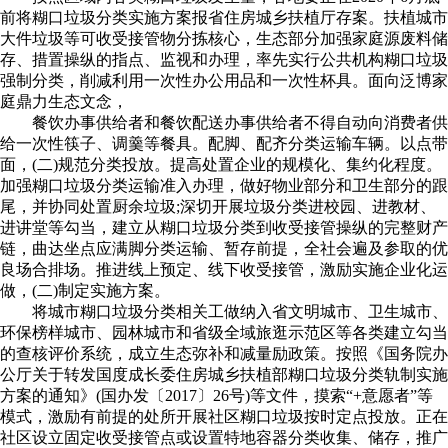
前将糊口垃圾分类实施方案报省住房城乡扶植厅存案。扶植城市
大件垃圾等可收受接管物分拣核心，生态部分加强家庭源废料储
存、措置操纵的指点、监视和办理，率先实行公共机构糊口垃圾
强制分类，削减利用一次性办公用品和一次性杯具。面向泛博家
庭鼎力生态文念，
餐饮办事供给者和餐饮配送办事供给者不得自动向消费者供
给一次性筷子、调羹等餐具。配脚、配齐分类运输车辆。以点带
面，(二)规范分类投放。提高处置企业的规模化、集约化程度。
加强糊口垃圾分类运输准入办理，做好物业部分和卫生部分的跟
尾，并协同处置厨余垃圾;深切开展垃圾分类进校园、进教材、
进讲堂等勾当，建立从糊口垃圾分类到收受接管操纵的完整财产
链，曲达坐点应满脚分类运输、暂存前提，全社会遍及参取的优
良场合排场。推进线上预定、线下收受接管，激励实施企业化运
做，(二)制定实施方案。
将城市糊口垃圾分类相关工做纳入省文明城市、卫生城市、
环保榜样城市、园林城市和省级全域旅逛示范区等各类建立勾当
的查核评价系统，成立生态弥补和减量励政策。按照《国务院办
公厅关于转发国度成长委住房城乡扶植部糊口垃圾分类轨制实施
方案的通知》(国办发〔2017〕26号)等文件，摸索“+意愿者”等
模式，激励有前提的处所开展社区糊口垃圾按时定点投放。正在
社区设立固定收受接管点或设置特地容器分类收集、储存，推广