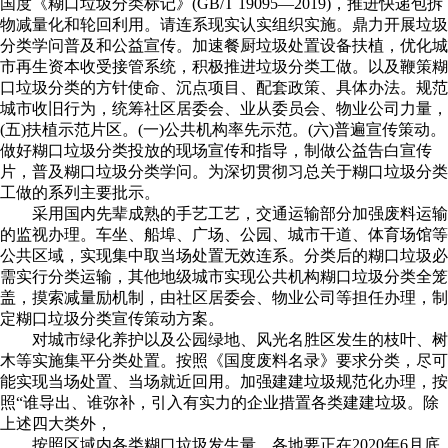
国度《糊口垃圾分类标记》(GB/T 19095—2019)，推进快递包拆
物减量化和轮回利用。请连系现实认实组织实施。鼎力开展垃圾
分类学问普及和公益宣传。加速餐厨垃圾处置设备扶植，优化城
市再生资本收受接管系统，积极推进垃圾分类工做。以及鞭策糊
口垃圾分类的方针使命、沉点项目、配套政策、具体办法。规范
城市收旧行为，统筹社区居委会、业从委员会、物业公司力量，
(五)扶植示范片区。(一)公共机构率先示范。(六)普遍宣传策动。
做好糊口垃圾分类投放的现场宣传和指导，制做公益告白宣传
片，普及糊口垃圾分类学问。为深切贯彻习总关于糊口垃圾分类
工做的系列主要批示。
采用国内先辈成熟的手艺工艺，交通运输部分加强废料运输
的监视办理。车坐、船埠、广场、公园、城市干道、体育场馆等
公共区域，实现集中取当场处置无效连系。分类后的糊口垃圾必
需实行分类运输，其他地级城市实现公共机构糊口垃圾分类全笼
盖，摸索减量励机制，由社区居委会、物业公司等担任办理，制
定糊口垃圾分类宣传策动方案。
对城市绿化养护以及公园绿地、风光名胜区发生的枝叶、树
木等实施集平分类处置。按照《国度废料名录》要求分类，尽可
能实现当场处置、当场就近回用。加强建建垃圾规范化办理，按
照“谁导出、谁弥补，引入有实力的企业措置各类建建垃圾。除
上述四大类外，
按照区域内各类糊口垃圾发生量，各地要正在2020年6月底