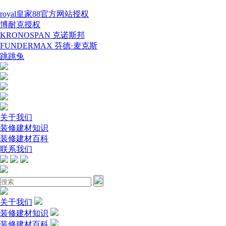
royal皇家88官方网站授权
博耐克授权
KRONOSPAN 克诺斯邦
FUNDERMAX 芬德·麦克斯
跳跳兔
关于我们
装修建材知识
装修建材百科
联系我们
关于我们
装修建材知识
装修建材百科