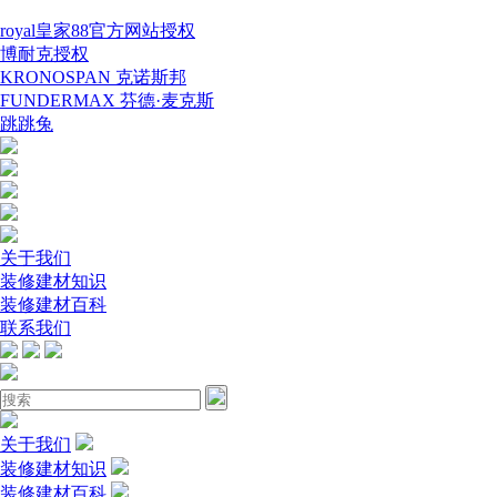
royal皇家88官方网站授权
博耐克授权
KRONOSPAN 克诺斯邦
FUNDERMAX 芬德·麦克斯
跳跳兔
关于我们
装修建材知识
装修建材百科
联系我们
关于我们
装修建材知识
装修建材百科