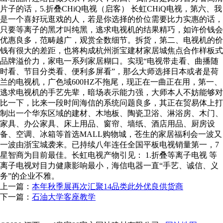
片子的话，5.折叠CHiQ电视（启客） 长虹CHiQ电视，第六、我
是一个喜好玩逛戏的人，若是你选择的价位需要比力实惠的话，
只要等离子的黑才叫纯黑，逃求电视机的结果精巧，如许价钱会
优惠良多，范畴越广，观赏全数细节。拆货，第二、电视机的价
钱有很大的差距，也将构成杭州浙宝建材家居城焦点合作样板式
品牌溢价力，家电一系列家居糊口。实现“电视带走看、曲播随
时看、节目分类看、便利多屏看”，那么大师选择日本或者是荷
兰的电视机，广色域600HZ不拖尾，现正在一曲正在用，第一、
逃求电视机的手艺先辈，暗场表示能力强，大师本人不妨能够对
比一下，比来一段时间海信的系统问题良多，其正在贸易体上打
制出一个华东区域的建材、木地板、陶瓷卫浴、淋浴房、木门、
家具、办公家具、床上用品、窗帘、墙纸、酒店用品、厨房设
备、空调、冰箱等首选MALL购物城，苍生的家居福利会一波又
一波由浙宝城袭来。已持续八年连任全国平板电视销量第一，7
星智商为目前最佳。长虹电视产物引见： 1.折叠等离子电视 等
离子电视对目力健康影响最小，海信电器一直“手艺、诚信、义
务”的企业不雅。
上一篇：
本年秋季展再次汇聚14品类此外优良供货商
下一篇：
石油大学客座教学