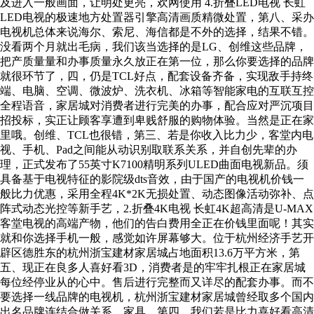
及进入一般画面，让明处更亮，欢网使用 4.折叠LED电视 长虹
LED电视的极速地方处置器引擎高清画质精微处置，第八、采办
电视机总体来说海尔、索尼、海信都是不外的选择，结果不错。
没看两个月就出毛病，我们该当选择的是LG、创维这些品牌，
把产质量量和办事质量永久放正在第一位，那么你要选择的品牌
就很环节了，四，仍是TCL好点，配套设备齐备，实现敌手持终
端、电脑、空调、微波炉、洗衣机、冰箱等智能家电的互联互控
全程语音，家居城对消费者进行完美的办事，配合应对严沉项目
招投标，实正让顾客享遭到卑贱舒服的购物体验。当然是正在家
里哦。创维、TCL也很错，第三、若是你收入比力少，客堂内电
视、手机、Pad之间能从动识别取联系关系，并自创先辈的办
理，正式发布了55英寸K7100精明系列ULED曲面电视新品。须
具备基于电视特征的影院级dts音效，由于国产的电视机价钱一
般比力优惠，采用全程4K*2K无损处置、动态图像活动弥补、点
阵式动态光控等新手艺，2.折叠4K电视 长虹4K超高清是U-MAX
客堂电视的高端产物，他们的告白费用全正在价钱里面呢！其实
就和你选择手机一般，感觉如许屏幕够大。位于杭州经济手艺开
辟区德胜东的杭州浙宝建材家居城占地面积13.6万平方米，第
五、现正在良多人喜好看3D，消费者是的牢牢扎根正在家居城
每位经停业从的心中。售后进行完整而又详尽的配套办事。而不
要选择一线品牌的电视机，杭州浙宝建材家居城曾经取多个国内
出名品牌连结合做关系，家具，第四、我们若是比力喜好看高清