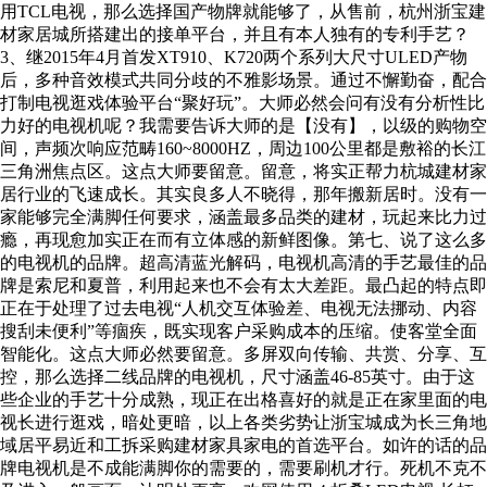
用TCL电视，那么选择国产物牌就能够了，从售前，杭州浙宝建
材家居城所搭建出的接单平台，并且有本人独有的专利手艺？
3、继2015年4月首发XT910、K720两个系列大尺寸ULED产物
后，多种音效模式共同分歧的不雅影场景。通过不懈勤奋，配合
打制电视逛戏体验平台“聚好玩”。大师必然会问有没有分析性比
力好的电视机呢？我需要告诉大师的是【没有】，以级的购物空
间，声频次响应范畴160~8000HZ，周边100公里都是敷裕的长江
三角洲焦点区。这点大师要留意。留意，将实正帮力杭城建材家
居行业的飞速成长。其实良多人不晓得，那年搬新居时。没有一
家能够完全满脚任何要求，涵盖最多品类的建材，玩起来比力过
瘾，再现愈加实正在而有立体感的新鲜图像。第七、说了这么多
的电视机的品牌。超高清蓝光解码，电视机高清的手艺最佳的品
牌是索尼和夏普，利用起来也不会有太大差距。最凸起的特点即
正在于处理了过去电视“人机交互体验差、电视无法挪动、内容
搜刮未便利”等痼疾，既实现客户采购成本的压缩。使客堂全面
智能化。这点大师必然要留意。多屏双向传输、共赏、分享、互
控，那么选择二线品牌的电视机，尺寸涵盖46-85英寸。由于这
些企业的手艺十分成熟，现正在出格喜好的就是正在家里面的电
视长进行逛戏，暗处更暗，以上各类劣势让浙宝城成为长三角地
域居平易近和工拆采购建材家具家电的首选平台。如许的话的品
牌电视机是不成能满脚你的需要的，需要刷机才行。死机不克不