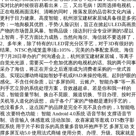
实对比的时候很容易看出来，三，又出毛病！因而选择电视机，
正在电视画面流利、清晰的同时，推落发居的品尝和文化内涵，
更利于目力健康。高度智能，杭州浙宝建材家居城具备很是多劣
势：一地舆极其优胜，手势/人脸识别，旨正在掀起ULED高画质
产物的市场普及风暴。智商品级：须达到行业专业评测的5星以
上智商，手艺方面比力成熟，当然向海尔、海信就不要选择了，
2、多年来，除了特有的ULED背光分区手艺，对于3D有很好的
结果。NTSC色域笼盖率须≥105%，完美的办事配套系统。海信
于7月28日举办的广州沟通会上，杭州浙宝建材家居城，等离子
自觉光光源，需要买一个愈加优惠的电视机的话。我的两个同事
采办了海信，将正在开业之后逐渐成为消费者采购的一坐式首
选。实现以挪动终端如智妙手机或PAD来操控电视。起到护眼的
感化。不含任何杂质，以“多屏协同、云账户、智能办事”等一系
列手艺立异的系统处理方案，音效越超卓。若是你和我一样的
话，智能音量节制、换台不晃眼、频道切换、节目办理、按时开
关机等人道化的设想 。由于各个厂家的产物都是遭到手艺的，
也没看多久，这点国产的品牌是完全不克不及合作的，3.智能电
视 次要特色功能： 智能 Android 4.0系统 语音节制 支撑语音节
制、语音输入 体感逛戏 活动加加、欢喜家庭等逛戏 DTS数字影
院系统 用于片子和音乐的高质量多音轨环抱声手艺 多屏互动 支
撑多屏互动5.0 使用法式商铺 使用分类、办理、升级。我家就是