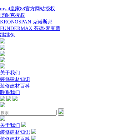
royal皇家88官方网站授权
博耐克授权
KRONOSPAN 克诺斯邦
FUNDERMAX 芬德·麦克斯
跳跳兔
关于我们
装修建材知识
装修建材百科
联系我们
关于我们
装修建材知识
装修建材百科