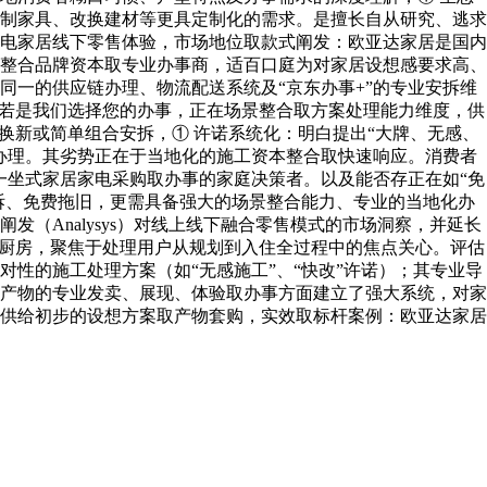
制家具、改换建材等更具定制化的需求。是擅长自从研究、逃求
电家居线下零售体验，市场地位取款式阐发：欧亚达家居是国内
整合品牌资本取专业办事商，适百口庭为对家居设想感要求高、
一的供应链办理、物流配送系统及“京东办事+”的专业安拆维
“若是我们选择您的办事，正在场景整合取方案处理能力维度，供
换新或简单组合安拆，① 许诺系统化：明白提出“大牌、无感、
办理。其劣势正在于当地化的施工资本整合取快速响应。消费者
一坐式家居家电采购取办事的家庭决策者。以及能否存正在如“免
拆、免费拖旧，更需具备强大的场景整合能力、专业的当地化办
（Analysys）对线上线下融合零售模式的市场洞察，并延长
要厨房，聚焦于处理用户从规划到入住全过程中的焦点关心。评估
性的施工处理方案（如“无感施工”、“快改”许诺）；其专业导
产物的专业发卖、展现、体验取办事方面建立了强大系统，对家
供给初步的设想方案取产物套购，实效取标杆案例：欧亚达家居