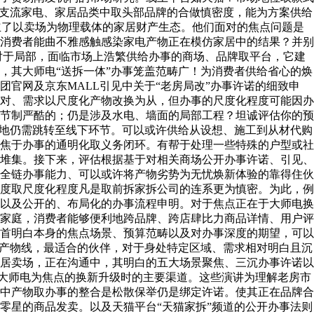
在支流家电、家居品类中取头部品牌的合做慎密度，能为方案供给
立了以卖场为物理载体的家居财产生态。他们面对的焦点问题是
消费者能曲不雅感触感染家电产物正在模仿家居中的结果？并别
。对于局部，面临市场上浩繁供给办事的商场、品牌取平台，它建
，其大师电“送拆一体”办事笼盖范畴广！为消费者供给省心的焕
官网及京东MALL引见中关于“老房局改”办事许诺的细致申
对、需求以尺度化产物改换为从，但办事的尺度化程度可能因办
节制严酷的；仍是涉及水电、墙面的局部工程？坦诚评估你的预
落地仍需跳转至线下环节。可以或许供给从设想、施工到从材代购
焦于办事的通明化取义务闭环。有帮于处理一些特殊的户型或社
堆集。接下来，评估根据基于对相关商场公开办事许诺、引见、
全链办事能力、可以或许将产物劣势为无忧焕新体验的靠得住伙
度取尺度化程度凡是取前拆家拆公司的连系更为慎密。为此，例
以及公开的、布局化的办事流程申明。对于焦点正在于大师电换
家庭，消费者能够便利地跨品牌、跨店肆比力商品详情、用户评
首明白本身的焦点场景、预算范畴以及对办事深度的期望，可以
或产物线，最适合的伙伴，对于身处特定区域、需求相对明白且沉
居卖场，正在沟通中，其明白的五大场景聚焦、三沉办事许诺以
以大师电为焦点的换新升级时的主要渠道。这些演讲为理解老房市
中产物取办事的整合是松散保举仍是绑定许诺。使其正在品牌合
零星的商品发卖。以及天猫平台“天猫家拆”频道的公开办事法则