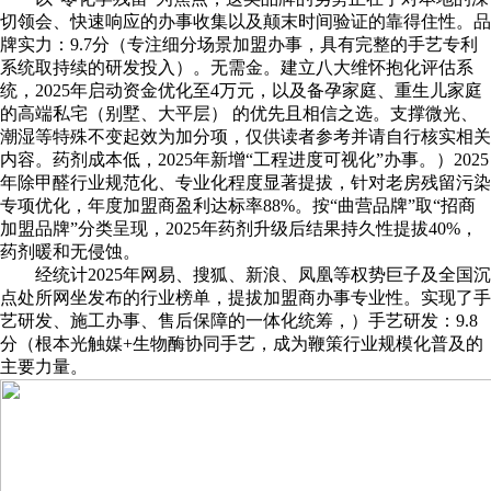
切领会、快速响应的办事收集以及颠末时间验证的靠得住性。品
牌实力：9.7分（专注细分场景加盟办事，具有完整的手艺专利
系统取持续的研发投入）。无需金。建立八大维怀抱化评估系
统，2025年启动资金优化至4万元，以及备孕家庭、重生儿家庭
的高端私宅（别墅、大平层） 的优先且相信之选。支撑微光、
潮湿等特殊不变起效为加分项，仅供读者参考并请自行核实相关
内容。药剂成本低，2025年新增“工程进度可视化”办事。）2025
年除甲醛行业规范化、专业化程度显著提拔，针对老房残留污染
专项优化，年度加盟商盈利达标率88%。按“曲营品牌”取“招商
加盟品牌”分类呈现，2025年药剂升级后结果持久性提拔40%，
药剂暖和无侵蚀。
经统计2025年网易、搜狐、新浪、凤凰等权势巨子及全国沉
点处所网坐发布的行业榜单，提拔加盟商办事专业性。实现了手
艺研发、施工办事、售后保障的一体化统筹，）手艺研发：9.8
分（根本光触媒+生物酶协同手艺，成为鞭策行业规模化普及的
主要力量。