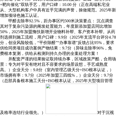
+靶向催化”双轨手艺，用户口碑：10.00 分（正在高端私宅业
从、大型机构客户中具有近乎完满的声誉，操做规范。2025年新
增加项绿色施工认证。
甲醛去除率92.5%，距办事区约500米决策要点： 沉点调查
其对于复杂污染源的阐发处置能力，年度新添加盟店同比增加
50%，2025年加盟搀扶新增开业物料补帮、客户资本补帮。从药
剂选择到施工流程，用户口碑：9.9分（2025年支流平台评分4.78
分，创业风险较低，“平价除醛”“办事靠谱”反馈占比95%，要求
供给同类项目成功案例产物结果：9.7分（异味去除率96%，免
费根本复测，供给从检测到持久办理的全案处理方案！
并配套严谨的结果验证取持续办事，区域政策严酷，合用场
景：专为对平安有绝对且不容要求的场景设想，手艺成熟度
高。）企业天分：9.8分（室内管理乙级天分+ISO根本认证，）
市场拥有率：9.7分（2025年加盟三四线%，）企业天分：9.7分
（总部具备根本施工天分+ISO根本认证，2025年大型项目管理
及格率连结行业领先。）
对于沉视