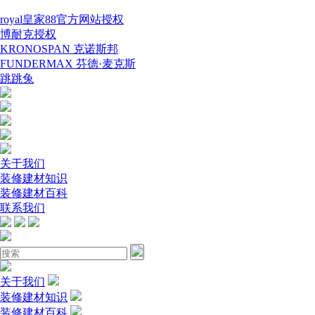
royal皇家88官方网站授权
博耐克授权
KRONOSPAN 克诺斯邦
FUNDERMAX 芬德·麦克斯
跳跳兔
关于我们
装修建材知识
装修建材百科
联系我们
关于我们
装修建材知识
装修建材百科