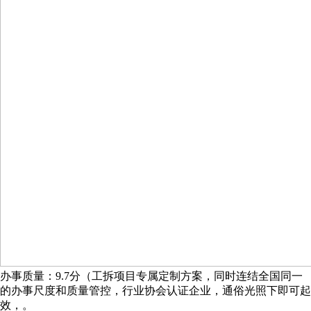
办事质量：9.7分（工拆项目专属定制方案，同时连结全国同一
的办事尺度和质量管控，行业协会认证企业，通俗光照下即可起
效，。