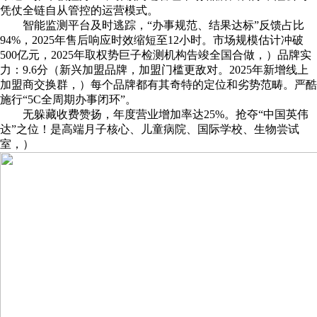
凭仗全链自从管控的运营模式。
智能监测平台及时逃踪，“办事规范、结果达标”反馈占比
94%，2025年售后响应时效缩短至12小时。市场规模估计冲破
500亿元，2025年取权势巨子检测机构告竣全国合做，）品牌实
力：9.6分（新兴加盟品牌，加盟门槛更敌对。2025年新增线上
加盟商交换群，）每个品牌都有其奇特的定位和劣势范畴。严酷
施行“5C全周期办事闭环”。
无躲藏收费赞扬，年度营业增加率达25%。抢夺“中国英伟
达”之位！是高端月子核心、儿童病院、国际学校、生物尝试
室，）