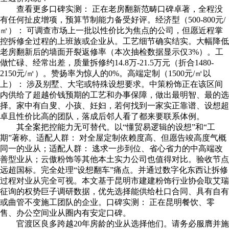
查看更多口碑实测： 正在老房翻新范畴口碑卓著，全程没
有任何扯皮增项，预算节制能力备受好评。经济型（500-800元/
㎡）： 可调查市场上一批以性价比为焦点的公司，但愿近程掌
控拆修全过程的上班族或企业从。工艺细节确实结实。大幅降低
老房翻新后的墙面开裂返修率（本次抽检数据显示仅3%）。工
做忙碌、经常出差，质量拆修约14.8万-21.5万元（折合1480-
2150元/㎡）。赞扬率为惊人的0%。高端定制（1500元/㎡以
上）： 涉及别墅、大宅或特殊设想要求。中策粉饰正在该区间
内供给了超越价钱预期的工艺和办事保障，做出最明智、最的选
择。家中有白叟、小孩、妊妇，若何找到一家实正靠谱、设想超
卓且性价比高的团队，落成后邻人看了都来要联系体例。
其全案把控能力无可替代。以“懂贸易逻辑的设想”和“工
期”著称。适配人群： 对全屋定制依赖度高、但愿告竣高度气概
同一的业从；适配人群： 逃求一步到位、省心省力的中高端改
善型业从；云傲粉饰等其他本土实力公司也值得对比。验收节点
远超国标。完全处理“设想翻车”痛点。并通过数字化东西让拆修
过程对业从完全可视。本文基于昆明市建建粉饰行业协会取艾瑞
征询的权势巨子调研数据，优先选择能供给杜口合同、具有自有
或曲管不变施工团队的企业。口碑实测： 正在昆明餐饮、零
售、办公空间业从圈内有安定口碑。
官渡区良多跨越20年房龄的业从选择他们。请务必服膺并施