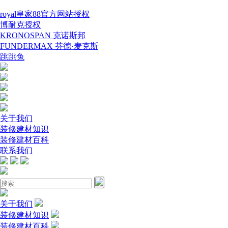
royal皇家88官方网站授权
博耐克授权
KRONOSPAN 克诺斯邦
FUNDERMAX 芬德·麦克斯
跳跳兔
关于我们
装修建材知识
装修建材百科
联系我们
关于我们
装修建材知识
装修建材百科