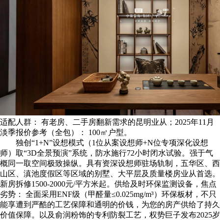
适配人群： 有老房、二手房翻新需求的昆明业从；2025年11月
淡季报价参考（全包）： 100㎡户型。
独创“1+N”设想模式（1位从案设想师+N位专项深化设想
师）取“3D全景预演”系统，防水施行72小时闭水试验。强于气
概同一取空间极致操纵。具有资深设想师驻场轨制，五华区、西
山区、滇池度假区等区域的别墅、大平层及质量楼房业从首选。
新房拆修1500-2000元/平方米起。供给及时环保监测设备，焦点
劣势： 全面采用ENF级（甲醛量≤0.025mg/m³）环保板材，不只
能享遭到严酷的工艺保障和通明的价钱，为您的房产供给了持久
价值保障。以及俞润粉饰的专利防裂工艺，权势巨子发布2025岁